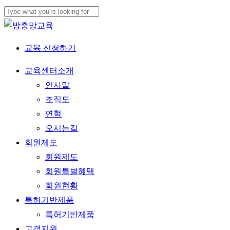
Skip
to
Close
main
Search
교육 신청하기
content
Menu
교육센터소개
인사말
조직도
연혁
오시는길
회원제도
회원제도
회원특별혜택
회원현황
특허기반제품
특허기반제품
고객지원