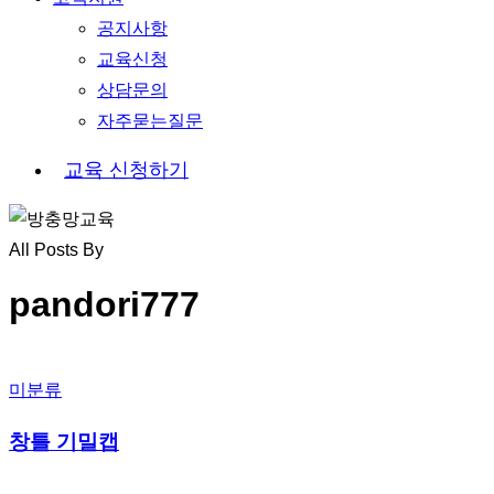
공지사항
교육신청
상담문의
자주묻는질문
교
육
신
청
하
기
All Posts By
pandori777
미분류
창틀 기밀캡