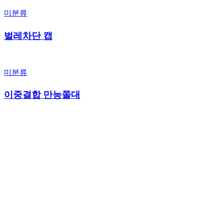
미분류
벌레차단 캡
미분류
이중결합 만능쫄대