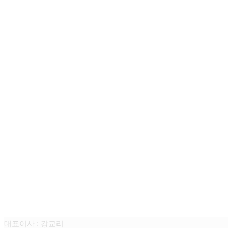
루나테크 주식회사
대표이사 : 강교리