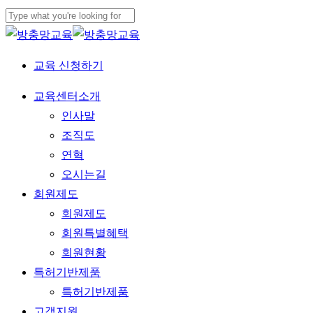
Skip
to
Close
main
Search
교육 신청하기
content
Menu
교육센터소개
인사말
조직도
연혁
오시는길
회원제도
회원제도
회원특별혜택
회원현황
특허기반제품
특허기반제품
고객지원