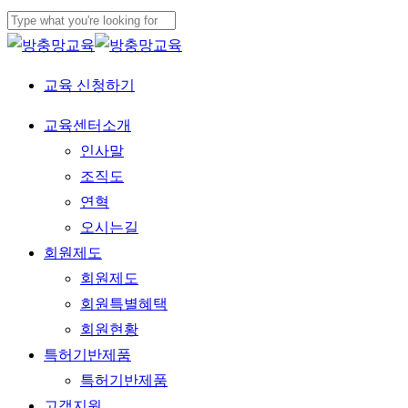
Skip
to
Close
main
Search
교육 신청하기
content
Menu
교육센터소개
인사말
조직도
연혁
오시는길
회원제도
회원제도
회원특별혜택
회원현황
특허기반제품
특허기반제품
고객지원