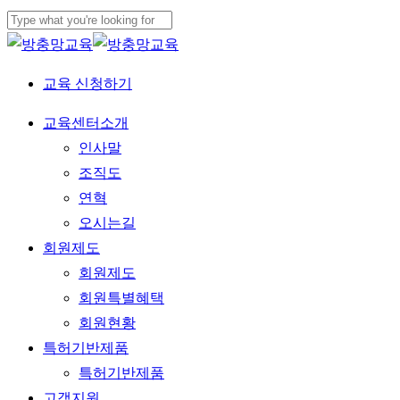
Skip
to
Close
main
Search
교육 신청하기
content
Menu
교육센터소개
인사말
조직도
연혁
오시는길
회원제도
회원제도
회원특별혜택
회원현황
특허기반제품
특허기반제품
고객지원