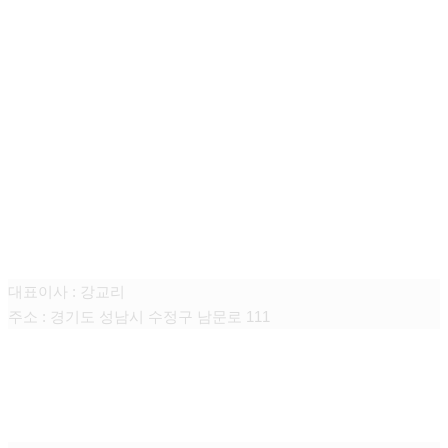
루나테크 주식회사
대표이사 : 강교리
주소 : 경기도 성남시 수정구 남문로 111
서울.경기 교육센터